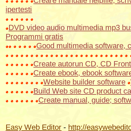
Creare manuale helpfile, scr
ipertesti
DVD video audio multimedia mp3 bus
Programmi gratis
Good multimedia software, 
Create autorun CD, CD Fron
Create ebook, ebook softwar
Website builder software
Build Web site CD product ca
Create manual, guide; soft
Easy Web Editor
-
http://easywebedito