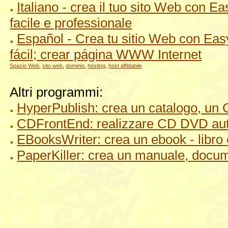
Italiano - crea il tuo sito Web con
facile e professionale
Español - Crea tu sitio Web con Ea
fácil; crear página WWW Internet
Spazio Web
,
sito web
,
dominio
,
hosting
,
host affidabile
Altri programmi:
HyperPublish: crea un catalogo, un 
CDFrontEnd: realizzare CD DVD auto
EBooksWriter: crea un ebook - libro 
PaperKiller: crea un manuale, docu