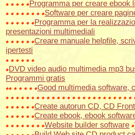
Programma per creare ebook li
Software per creare pagine
Programma per la realizzazi
presentazioni multimediali
Creare manuale helpfile, scr
ipertesti
DVD video audio multimedia mp3 bus
Programmi gratis
Good multimedia software, 
Create autorun CD, CD Fron
Create ebook, ebook softwar
Website builder software
Build Web site CD product ca