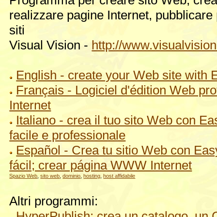
realizzare pagine Internet, pubblicare
siti
Visual Vision -
http://www.visualvision.
English - create your Web site with
Français - Logiciel d'édition Web pr
Internet
Italiano - crea il tuo sito Web con
facile e professionale
Español - Crea tu sitio Web con Ea
fácil; crear página WWW Internet
Spazio Web
,
sito web
,
dominio
,
hosting
,
host affidabile
Altri programmi:
HyperPublish: crea un catalogo, un 