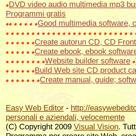
DVD video audio multimedia mp3 bus
Programmi gratis
Good multimedia software, 
Create autorun CD, CD Fron
Create ebook, ebook softwar
Website builder software
Build Web site CD product ca
Create manual, guide; soft
Easy Web Editor
-
http://easywebedito
personali e aziendali, velocemente
(C) Copyright 2009
Visual Vision
. Tutt
Programma per creare sito Web, crea i