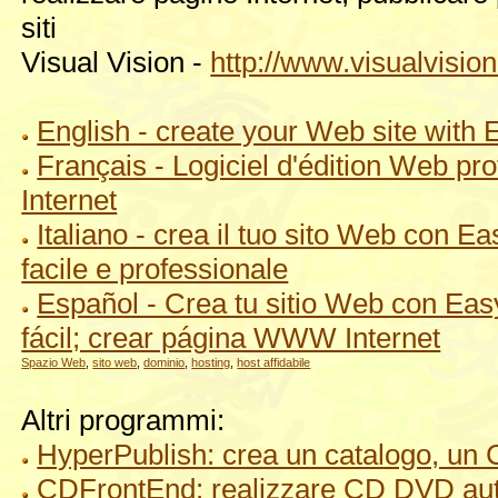
siti
Visual Vision -
http://www.visualvision.
English - create your Web site with
Français - Logiciel d'édition Web pr
Internet
Italiano - crea il tuo sito Web con
facile e professionale
Español - Crea tu sitio Web con Ea
fácil; crear página WWW Internet
Spazio Web
,
sito web
,
dominio
,
hosting
,
host affidabile
Altri programmi:
HyperPublish: crea un catalogo, un 
CDFrontEnd: realizzare CD DVD auto